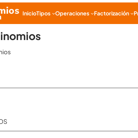
Inicio
Tipos
Operaciones
Factorización
P
linomios
mios