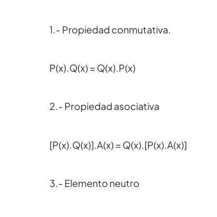
1.- Propiedad conmutativa.
P(x).Q(x) = Q(x).P(x)
2.- Propiedad asociativa
[P(x).Q(x)].A(x) = Q(x).[P(x).A(x)]
3.- Elemento neutro